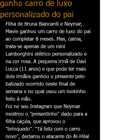
ganha carro de luxo
Curiosidades
personalizado do pai
Notícia com fofoca
Filha de Bruna Biancardi e Neymar, 
Mavie ganhou um carro de luxo do pai 
ao completar 8 meses. Mas, calma, 
trata-se apenas de um mini 
Lamborghini elétrico personalizado e 
na cor rosa. A pequena irmã de Davi 
Lucca (11 anos) e que pode ter mais 
dois irmãos ganhou o presente pelo 
batizado ocorrido neste final de 
semana e no qual usou um lookinho 
feito à mão.
Foi no seu Instagram que Neymar 
mostrou o "presentinho" dado para a 
filha caçula, que aprovou o 
"brinquedo". "Tá feliz com o carro 
novo", declarou o atacante do Al-Hilal 