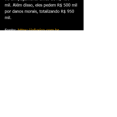
mil. Além disso, eles pedem R$ 500 mil 
por danos morais, totalizando R$ 950 
mil.
Fonte: 
https://ofuxico.com.br
Ver tudo
Posts recentes