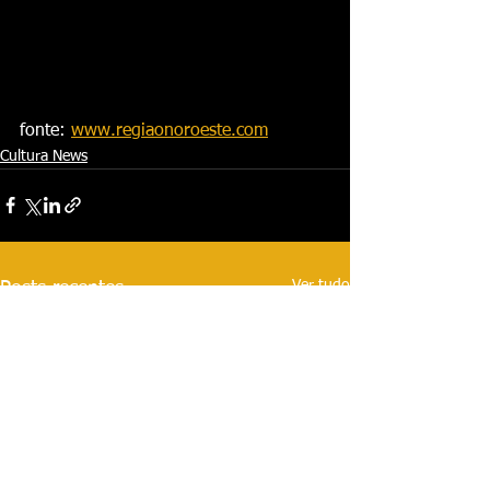
fonte: 
www.regiaonoroeste.com
Cultura News
Ver tudo
Posts recentes