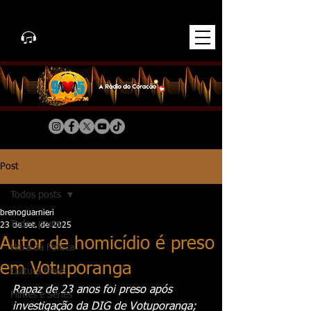
Post
Todos posts
brenoguarnieri
Todos posts
23 de set. de 2025
Autor de homicídio é preso
Hora da Fofoca
em Votuporanga
Cultura News
Rapaz de 23 anos foi preso após 
Filmes e Séries
investigação da DIG de Votuporanga; 