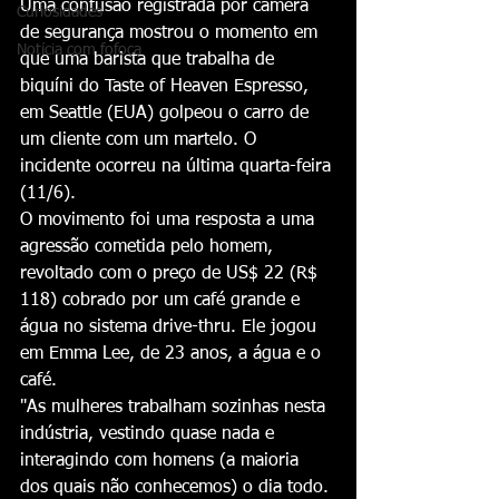
Uma confusão registrada por câmera 
Curiosidades
de segurança mostrou o momento em 
Notícia com fofoca
que uma barista que trabalha de 
biquíni do Taste of Heaven Espresso, 
em Seattle (EUA) golpeou o carro de 
um cliente com um martelo. O 
incidente ocorreu na última quarta-feira 
(11/6).
O movimento foi uma resposta a uma 
agressão cometida pelo homem, 
revoltado com o preço de US$ 22 (R$ 
118) cobrado por um café grande e 
água no sistema drive-thru. Ele jogou 
em Emma Lee, de 23 anos, a água e o 
café.
"As mulheres trabalham sozinhas nesta 
indústria, vestindo quase nada e 
interagindo com homens (a maioria 
dos quais não conhecemos) o dia todo. 