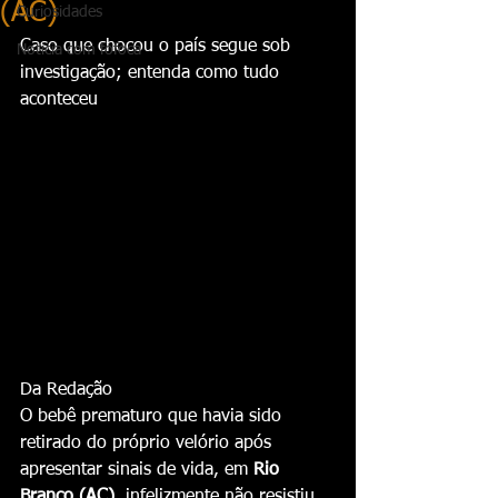
(AC)
Curiosidades
Caso que chocou o país segue sob 
Notícia com fofoca
investigação; entenda como tudo 
aconteceu
Da Redação
O bebê prematuro que havia sido 
retirado do próprio velório após 
apresentar sinais de vida, em 
Rio 
Branco (AC)
, infelizmente não resistiu. 