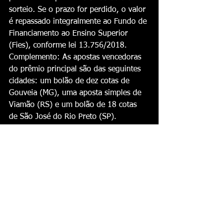
sorteio. Se o prazo for perdido, o valor 
é repassado integralmente ao Fundo de 
Financiamento ao Ensino Superior 
(Fies), conforme lei 13.756/2018.
Complemento: As apostas vencedoras 
do prêmio principal são das seguintes 
cidades: um bolão de dez cotas de 
Gouveia (MG), uma aposta simples de 
Viamão (RS) e um bolão de 18 cotas 
de São José do Rio Preto (SP).
Fonte: 
https://oextra.net
Cultura News
Ver tudo
Posts recentes