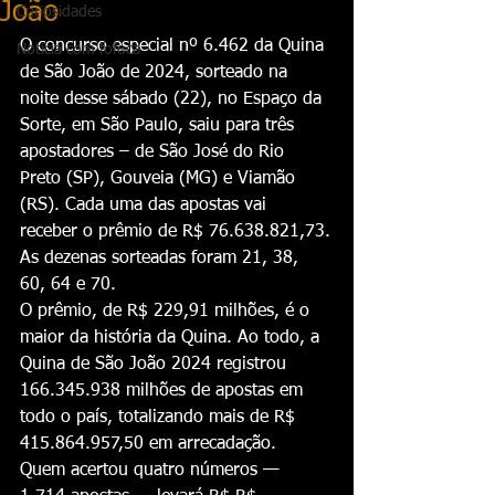
João
Curiosidades
O concurso especial nº 6.462 da Quina 
Notícia com fofoca
de São João de 2024, sorteado na 
noite desse sábado (22), no Espaço da 
Sorte, em São Paulo, saiu para três 
apostadores – de São José do Rio 
Preto (SP), Gouveia (MG) e Viamão 
(RS). Cada uma das apostas vai 
receber o prêmio de R$ 76.638.821,73.
As dezenas sorteadas foram 21, 38, 
60, 64 e 70.
O prêmio, de R$ 229,91 milhões, é o 
maior da história da Quina. Ao todo, a 
Quina de São João 2024 registrou 
166.345.938 milhões de apostas em 
todo o país, totalizando mais de R$ 
415.864.957,50 em arrecadação.
Quem acertou quatro números — 