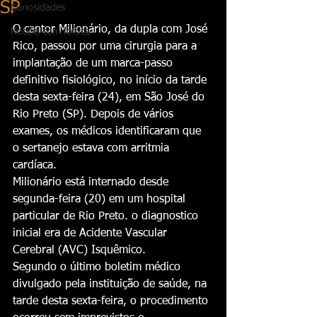
SP
Curiosidades
O cantor Milionário, da dupla com José 
Notícia com fofoca
Rico, passou por uma cirurgia para a 
implantação de um marca-passo 
definitivo fisiológico, no início da tarde 
desta sexta-feira (24), em São José do 
Rio Preto (SP). Depois de vários 
exames, os médicos identificaram que 
o sertanejo estava com arritmia 
cardíaca.
Milionário está internado desde 
segunda-feira (20) em um hospital 
particular de Rio Preto. o diagnostico 
inicial era de Acidente Vascular 
Cerebral (AVC) Isquêmico.
Segundo o último boletim médico 
divulgado pela instituição de saúde, na 
tarde desta sexta-feira, o procedimento 