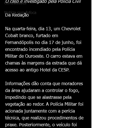
O caso é investigado pela Polícia Civil
Curiosidades
Notícia com fofoca
Da Redação
Na quarta-feira, dia 13, um Chevrolet 
Cobalt branco, furtado em 
Fernandópolis no dia 17 de junho, foi 
encontrado incendiado pela Polícia 
Militar de Ouroeste. O carro estava em 
chamas às margens da estrada que dá 
acesso ao antigo Hotel da CESP.
Informações dão conta que moradores 
da área ajudaram a controlar o fogo, 
impedindo que se alastrasse pela 
vegetação ao redor. A Polícia Militar foi 
acionada juntamente com a perícia 
técnica, que realizou procedimentos de 
praxe. Posteriormente, o veículo foi 