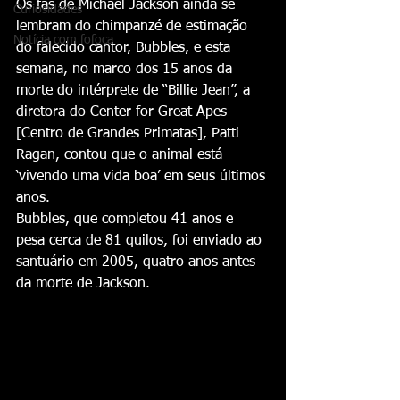
Os fãs de Michael Jackson ainda se 
Curiosidades
lembram do chimpanzé de estimação 
Notícia com fofoca
do falecido cantor, Bubbles, e esta 
semana, no marco dos 15 anos da 
morte do intérprete de “Billie Jean”, a 
diretora do Center for Great Apes 
[Centro de Grandes Primatas], Patti 
Ragan, contou que o animal está 
‘vivendo uma vida boa’ em seus últimos 
anos.
Bubbles, que completou 41 anos e 
pesa cerca de 81 quilos, foi enviado ao 
santuário em 2005, quatro anos antes 
da morte de Jackson.