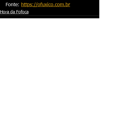
Fonte: 
https://ofuxico.com.br
Hora da Fofoca
Ver tudo
Posts recentes