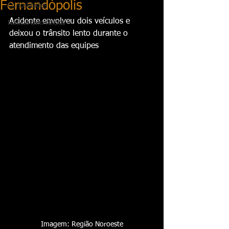
Fernandópolis
Curiosidades
Acidente envolveu dois veículos e 
Notícia com fofoca
deixou o trânsito lento durante o 
atendimento das equipes
Imagem: Região Noroeste