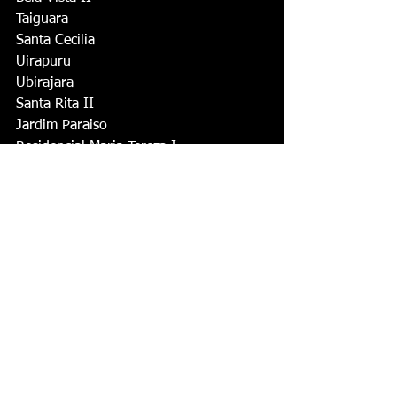
Taiguara
Santa Cecilia
Uirapuru
Ubirajara
Santa Rita II
Jardim Paraiso
Residencial Maria Tereza I
Conjunto Habitacional Wilson Moreira 
da Silva
Conjunto Habitacional Itália
Araguaia
Jardim Botelho
Cecap
Terra Verdi
Residencial Alto das Paineiras
Residencial Terra das Paineiras
Jacarandás
Arakaki