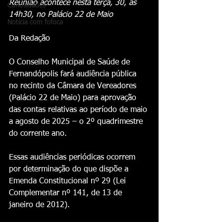
Reunião acontece nesta terça, 30, às 
Curiosidades
14h30, no Palácio 22 de Maio
Notícia com fofoca
Da Redação 
O Conselho Municipal de Saúde de 
Fernandópolis fará audiência pública 
no recinto da Câmara de Vereadores 
(Palácio 22 de Maio) para aprovação 
das contas relativas ao período de maio 
a agosto de 2025 – o 2º quadrimestre 
do corrente ano.
Essas audiências periódicas ocorrem 
por determinação do que dispõe a 
Emenda Constitucional nº 29 (Lei 
Complementar nº 141, de 13 de 
janeiro de 2012).