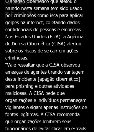
O apagão cibernético que afetou o 
Curiosidades
mundo nesta semana tem sido usado 
Notícia com fofoca
por criminosos como isca para aplicar 
golpes na internet, coletando dados 
confidenciais de pessoas e empresas. 
Nos Estados Unidos (EUA), a Agência 
de Defesa Cibernética (CISA) alertou 
sobre os riscos de se cair em ações 
criminosas.
“Vale ressaltar que a CISA observou 
ameaças de agentes tirando vantagem 
deste incidente [apagão cibernético] 
para phishing e outras atividades 
maliciosas. A CISA pede que 
organizações e indivíduos permaneçam 
vigilantes e sigam apenas instruções de 
fontes legítimas. A CISA recomenda 
que organizações lembrem seus 
funcionários de evitar clicar em e-mails 