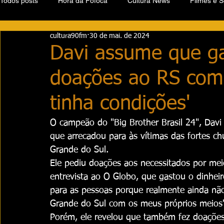
Todos posts
Hora da Fofoca
Cultura News
Filmes e S
cultura90fm
30 de mai. de 2024
Davi assume que ga
doações ao RS com 
tinha condições'
O campeão do "Big Brother Brasil 24", Davi 
que arrecadou para às vítimas das fortes c
Grande do Sul.
Ele pediu doações aos necessitados por mei
entrevista ao O Globo, que gastou o dinheir
para as pessoas porque realmente ainda não 
Grande do Sul com os meus próprios meios
Porém, ele revelou que também fez doações