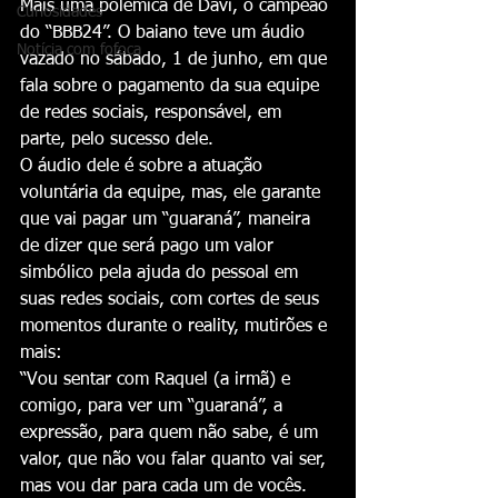
Mais uma polêmica de Davi, o campeão 
Curiosidades
do “BBB24”. O baiano teve um áudio 
Notícia com fofoca
vazado no sábado, 1 de junho, em que 
fala sobre o pagamento da sua equipe 
de redes sociais, responsável, em 
parte, pelo sucesso dele.
O áudio dele é sobre a atuação 
voluntária da equipe, mas, ele garante 
que vai pagar um “guaraná”, maneira 
de dizer que será pago um valor 
simbólico pela ajuda do pessoal em 
suas redes sociais, com cortes de seus 
momentos durante o reality, mutirões e 
mais:
“Vou sentar com Raquel (a irmã) e 
comigo, para ver um “guaraná”, a 
expressão, para quem não sabe, é um 
valor, que não vou falar quanto vai ser, 
mas vou dar para cada um de vocês. 