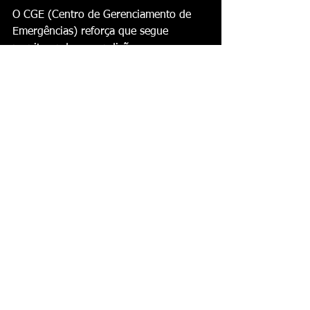
O CGE (Centro de Gerenciamento de 
Emergências) reforça que segue 
monitorando as condições 
meteorológicas e que novas 
atualizações serão emitidas em caso de 
mudanças significativas.
Defesa Civil alerta para calor intenso e 
risco de incêndios