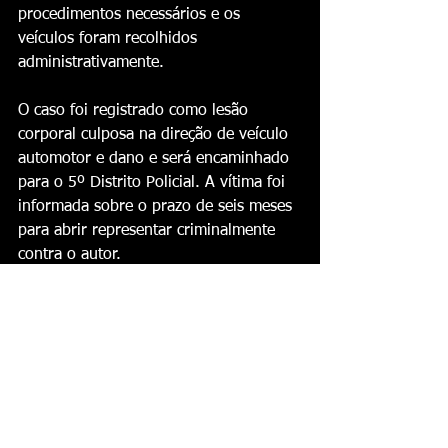
procedimentos necessários e os 
veículos foram recolhidos 
administrativamente.
O caso foi registrado como lesão 
corporal culposa na direção de veículo 
automotor e dano e será encaminhado 
para o 5º Distrito Policial. A vítima foi 
informada sobre o prazo de seis meses 
para abrir representar criminalmente 
contra o autor.
Fonte: 
https://jornaldhoje.com.br
Cultura News
Ver tudo
Posts recentes