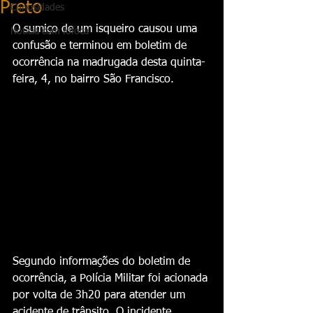
Preto
Curiosidades
O sumiço de um isqueiro causou uma 
Notícia com fofoca
confusão e terminou em boletim de 
ocorrência na madrugada desta quinta-
feira, 4, no bairro São Francisco.
Segundo informações do boletim de 
ocorrência, a Polícia Militar foi acionada 
por volta de 3h20 para atender um 
acidente de trânsito. O incidente 