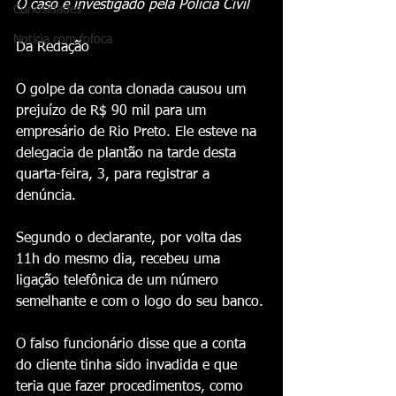
O caso é investigado pela Polícia Civil 
Curiosidades
Notícia com fofoca
Da Redação 
O golpe da conta clonada causou um 
prejuízo de R$ 90 mil para um 
empresário de Rio Preto. Ele esteve na 
delegacia de plantão na tarde desta 
quarta-feira, 3, para registrar a 
denúncia. 
Segundo o declarante, por volta das 
11h do mesmo dia, recebeu uma 
ligação telefônica de um número 
semelhante e com o logo do seu banco.
O falso funcionário disse que a conta 
do cliente tinha sido invadida e que 
teria que fazer procedimentos, como 