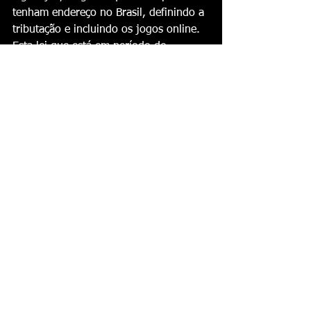
tenham endereço no Brasil, definindo a 
tributação e incluindo os jogos online. 
Esta lei que está em período de 
transição, incluindo um processo 
regulatório conduzido pelo Ministério 
da Fazenda que termina no fim deste 
ano e vai estabelecer critérios técnicos 
e jurídicos para a liberação dos jogos 
online.
No Brasil, o "Fortune Tiger" ficou 
famoso principalmente devido à 
extensa campanha que incluiu muitos 
influenciadores digitais e jogadores 
que compartilham suas táticas para se 
dar bem.
Fonte: 
https://g1.globo.com