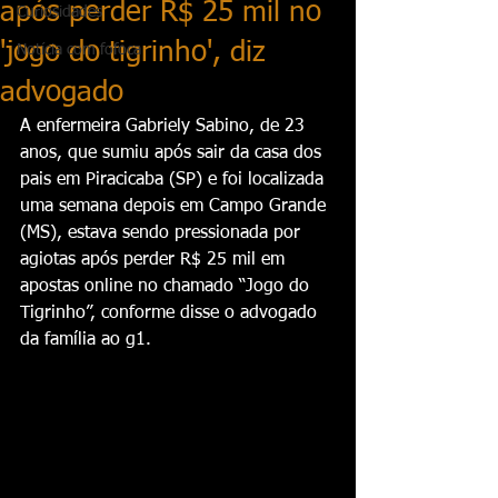
após perder R$ 25 mil no
Curiosidades
'jogo do tigrinho', diz
Notícia com fofoca
advogado
A enfermeira Gabriely Sabino, de 23 
anos, que sumiu após sair da casa dos 
pais em Piracicaba (SP) e foi localizada 
uma semana depois em Campo Grande 
(MS), estava sendo pressionada por 
agiotas após perder R$ 25 mil em 
apostas online no chamado “Jogo do 
Tigrinho”, conforme disse o advogado 
da família ao g1.