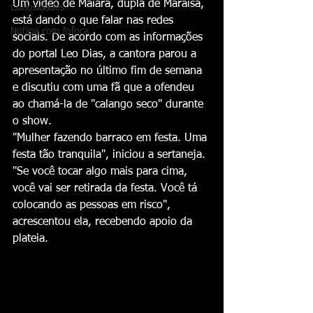
Um vídeo de Maiara, dupla de Maraísa, 
Curiosidades
está dando o que falar nas redes 
Notícia com fofoca
sociais. De acordo com as informações 
do portal Leo Dias, a cantora parou a 
apresentação no último fim de semana 
e discutiu com uma fã que a ofendeu 
ao chamá-la de "calango seco" durante 
o show.
"Mulher fazendo barraco em festa. Uma 
festa tão tranquila", iniciou a sertaneja. 
"Se você tocar algo mais para cima, 
você vai ser retirada da festa. Você tá 
colocando as pessoas em risco", 
acrescentou ela, recebendo apoio da 
plateia.