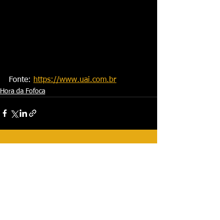
Fonte: 
https://www.uai.com.br
Hora da Fofoca
Ver tudo
Posts recentes