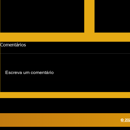
Comentários
Escreva um comentário
Votuporanga enfrenta
Quatro esco
epidemia de dengue com 11ª
Fernandópol
morte confirmada em 2024
cívico-militar
© 202