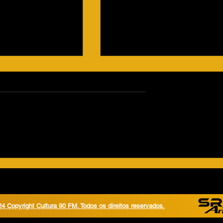
Morador molha carro do
vizinho ao lavar garagem e
caso vai parar na delegacia
Um engenheiro civil, de 49 ano
morador de um condomínio
localizado na avenida José da
Silva Sé, procurou o Plantão
Policial na noite...
las de
is querem virar
4 Copyright Cultura 90 FM. Todos os direitos reservados.