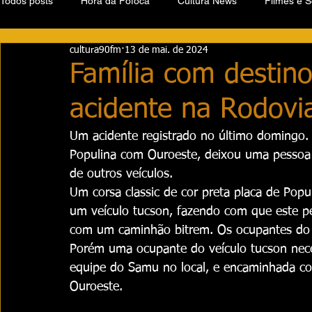
Todos posts
Hora da Fofoca
Cultura News
Filmes e S
cultura90fm
13 de mai. de 2024
Família com destino
acidente na Rodovi
Um acidente registrado no último domingo. 
Populina com Ouroeste, deixou uma pessoa 
de outros veículos.
Um corsa classic de cor preta placa de Popul
um veículo tucson, fazendo com que este per
com um caminhão bitrem. Os ocupantes do ve
Porém uma ocupante do veículo tucson nece
equipe do Samu no local, e encaminhada con
Ouroeste.