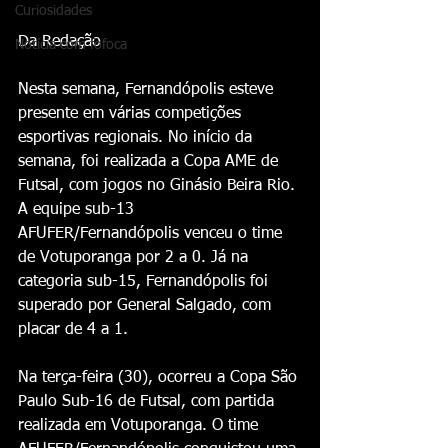
Curiosidades
Da Redação 
Notícia com fofoca
Nesta semana, Fernandópolis esteve 
presente em várias competições 
esportivas regionais. No início da 
semana, foi realizada a Copa AME de 
Futsal, com jogos no Ginásio Beira Rio. 
A equipe sub-13 
AFUFER/Fernandópolis venceu o time 
de Votuporanga por 2 a 0. Já na 
categoria sub-15, Fernandópolis foi 
superado por General Salgado, com 
placar de 4 a 1.
Na terça-feira (30), ocorreu a Copa São 
Paulo Sub-16 de Futsal, com partida 
realizada em Votuporanga. O time 