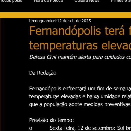
Todos posts
Hora da Fofoca
Cultura News
Filmes e S
brenoguarnieri
12 de set. de 2025
Fernandópolis terá
temperaturas eleva
Defesa Civil mantém alerta para cuidados c
Da Redação
Fernandópolis enfrentará um fim de seman
temperaturas elevadas e baixa umidade relat
que a população adote medidas preventivas 
Previsão do tempo:
o          Sexta-feira, 12 de setembro: Sol