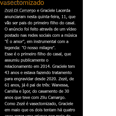
vasectomizado
Curiosidades
Zezé Di Camargo e Graciele Lacerda 
Notícia com fofoca
anunciaram nesta quinta-feira, 11, que 
vão ser pais do primeiro filho do casal. 
O anúncio foi feito através de um vídeo 
postado nas redes sociais com a música 
"É o amor", em instrumental com a 
legenda: "O nosso milagre".
Esse é o primeiro filho do casal, que 
assumiu publicamente o 
relacionamento em 2014. Graciele tem 
43 anos e estava fazendo tratamento 
para engravidar desde 2020. Zezé, de 
61 anos, já é pai de três: Wanessa, 
Camilla e Igor, do casamento de 30 
anos que teve com Zilu Camargo.
Como Zezé é vasectomizado, Graciele 
em maio que os dois tentam há quatro 