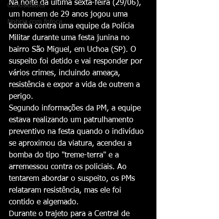
Na noite da última sexta-feira (29/06), 
Curiosidades
um homem de 29 anos jogou uma 
Notícia com fofoca
bomba contra uma equipe da Polícia 
Militar durante uma festa junina no 
bairro São Miguel, em Uchoa (SP). O 
suspeito foi detido e vai responder por 
vários crimes, incluindo ameaça, 
resistência e expor a vida de outrem a 
perigo.
Segundo informações da PM, a equipe 
estava realizando um patrulhamento 
preventivo na festa quando o indivíduo 
se aproximou da viatura, acendeu a 
bomba do tipo "treme-terra" e a 
arremessou contra os policiais. Ao 
tentarem abordar o suspeito, os PMs 
relataram resistência, mas ele foi 
contido e algemado.
Durante o trajeto para a Central de 