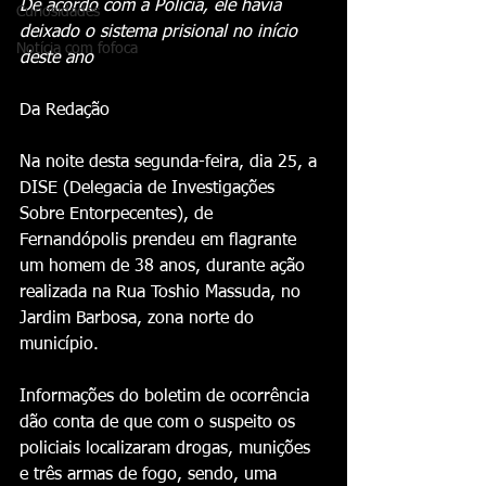
De acordo com a Polícia, ele havia 
Curiosidades
deixado o sistema prisional no início 
Notícia com fofoca
deste ano
Da Redação
Na noite desta segunda-feira, dia 25, a 
DISE (Delegacia de Investigações 
Sobre Entorpecentes), de 
Fernandópolis prendeu em flagrante 
um homem de 38 anos, durante ação 
realizada na Rua Toshio Massuda, no 
Jardim Barbosa, zona norte do 
município.
Informações do boletim de ocorrência 
dão conta de que com o suspeito os 
policiais localizaram drogas, munições 
e três armas de fogo, sendo, uma 