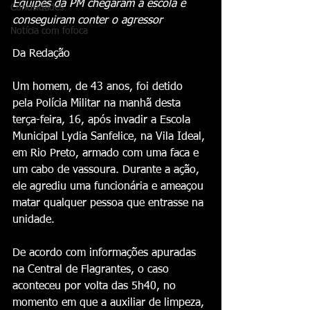
Equipes da PM chegaram à escola e 
Curiosidades
conseguiram conter o agressor
Notícia com fofoca
Da Redação 
Um homem, de 43 anos, foi detido 
pela Polícia Militar na manhã desta 
terça-feira, 16, após invadir a Escola 
Municipal Lydia Sanfelice, na Vila Ideal, 
em Rio Preto, armado com uma faca e 
um cabo de vassoura. Durante a ação, 
ele agrediu uma funcionária e ameaçou 
matar qualquer pessoa que entrasse na 
unidade.
De acordo com informações apuradas 
na Central de Flagrantes, o caso 
aconteceu por volta das 5h40, no 
momento em que a auxiliar de limpeza, 