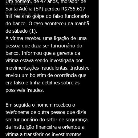
Um homem, de 47 anos, morador de 
Curiosidades
Santa Adélia (SP) perdeu R$755,617 
Notícia com fofoca
mil reais no golpe do falso funcionário 
do banco. O caso aconteceu na manhã 
de sábado (1).
A vítima recebeu uma ligação de uma 
pessoa que dizia ser funcionário do 
banco. Informou que a gerente da 
vítima estava sendo investigada por 
movimentações fraudulentas. Inclusive 
enviou um boletim de ocorrência que 
era falso e tinha detalhes sobre as 
possíveis fraudes.
Em seguida o homem recebeu o 
telefonema de outra pessoa que dizia 
ser funcionário do setor de segurança 
da instituição financeira e orientou a 
vítima a transferir os investimentos 