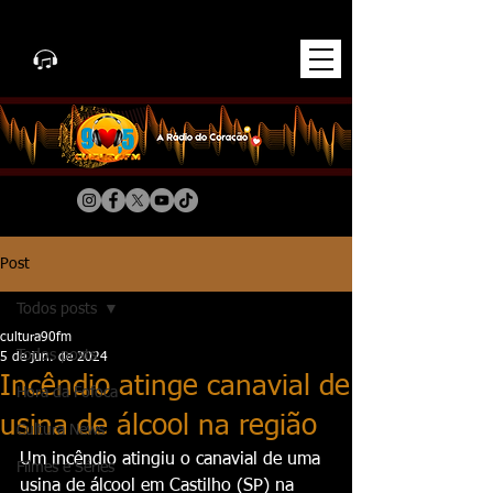
Post
Todos posts
cultura90fm
Todos posts
5 de jun. de 2024
Incêndio atinge canavial de
Hora da Fofoca
usina de álcool na região
Cultura News
Um incêndio atingiu o canavial de uma 
Filmes e Séries
usina de álcool em Castilho (SP) na 