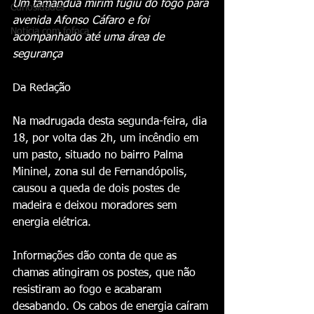
Um tamanduá mirim fugiu do fogo para 
Curiosidades
avenida Afonso Cáfaro e foi 
Notícia com fofoca
acompanhado até uma área de 
segurança
Da Redação
Na madrugada desta segunda-feira, dia 
18, por volta das 2h, um incêndio em 
um pasto, situado no bairro Palma 
Mininel, zona sul de Fernandópolis, 
causou a queda de dois postes de 
madeira e deixou moradores sem 
energia elétrica.
Informações dão conta de que as 
chamas atingiram os postes, que não 
resistiram ao fogo e acabaram 
desabando. Os cabos de energia caíram 