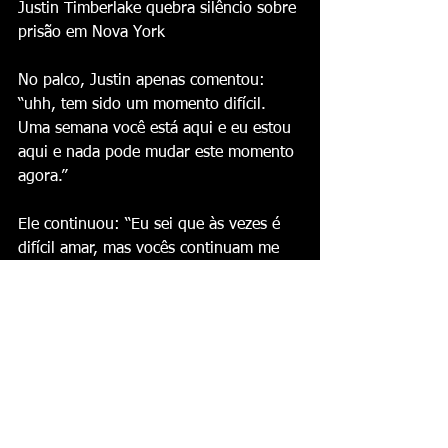
Justin Timberlake quebra silêncio sobre 
prisão em Nova York
No palco, Justin apenas comentou: 
“uhh, tem sido um momento difícil. 
Uma semana você está aqui e eu estou 
aqui e nada pode mudar este momento 
agora.”
Ele continuou: “Eu sei que às vezes é 
difícil amar, mas vocês continuam me 
amando e eu também amo vocês.”
Fonte: 
https://ofuxico.com.br
Hora da Fofoca
Ver tudo
Posts recentes