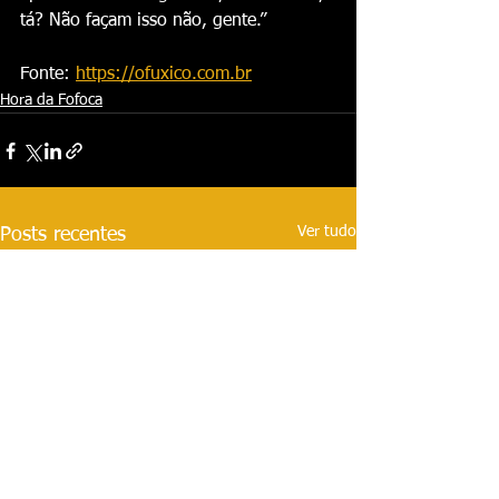
tá? Não façam isso não, gente.”
Fonte: 
https://ofuxico.com.br
Hora da Fofoca
Ver tudo
Posts recentes