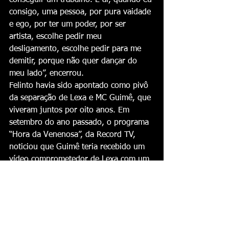
consigo, uma pessoa, por pura vaidade 
e ego, por ter um poder, por ser 
artista, escolhe pedir meu 
desligamento, escolhe pedir para me 
demitir, porque não quer dançar do 
meu lado”, encerrou.
Felinto havia sido apontado como pivô 
da separação de Lexa e MC Guimê, que 
viveram juntos por oito anos. Em 
setembro do ano passado, o programa 
“Hora da Venenosa”, da Record TV, 
noticiou que Guimê teria recebido um 
vídeo comprometedor de Lexa com um 
de seus dançarinos. Esta coluna 
descobriu que se tratava de Felinto. 
Mesmo após especulações, Felinto não 
se pronunciou sobre o assunto até ser 
demitido do ballet da cantora um mês 