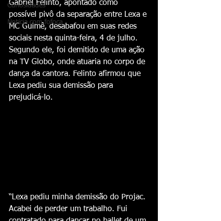
Gabriel Felinto, apontado como 
Curiosidades
possível pivô da separação entre Lexa e 
Notícia com fofoca
MC Guimê, desabafou em suas redes 
sociais nesta quinta-feira, 4 de julho. 
Segundo ele, foi demitido de uma ação 
na TV Globo, onde atuaria no corpo de 
dança da cantora. Felinto afirmou que 
Lexa pediu sua demissão para 
prejudicá-lo.
“Lexa pediu minha demissão do Projac. 
Acabei de perder um trabalho. Fui 
contratado para dançar no ballet de um 