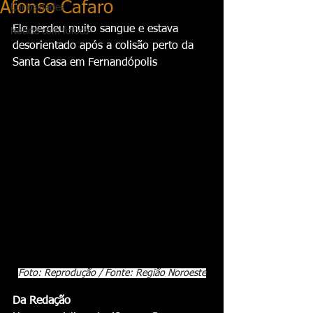
Afonso Cafaro
Curiosidades
Ele perdeu muito sangue e estava 
Notícia com fofoca
desorientado após a colisão perto da 
Santa Casa em Fernandópolis
Foto: Reprodução / Fonte: Região Noroeste
Da Redação