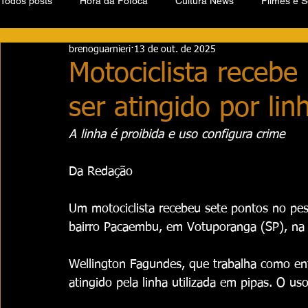
Todos posts
Hora da Fofoca
Cultura News
Filmes e S
brenoguarnieri
13 de out. de 2025
Motociclista recebe
ser atingido por lin
A linha é proibida e uso configura crime
Da Redação 
Um motociclista recebeu sete pontos no pes
bairro Pacaembu, em Votuporanga (SP), na 
Wellington Fagundes, que trabalha como ent
atingido pela linha utilizada em pipas. O us