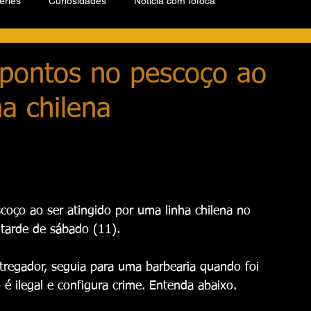
éries
Curiosidades
Notícia com fofoca
 pontos no pescoço ao
ha chilena
coço ao ser atingido por uma linha chilena no 
tarde de sábado (11).
regador, seguia para uma barbearia quando foi 
o é ilegal e configura crime. Entenda abaixo.