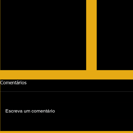
Comentários
Escreva um comentário
Volta às aulas movimenta São
Fernandópoli