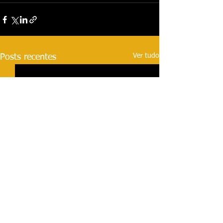
Ver tudo
Posts recentes
Morador molha c
vizinho ao lavar