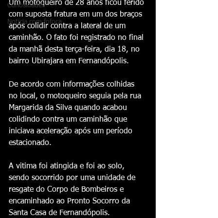
Um motoqueiro de 28 anos ficou ferido 
Curiosidades
com suposta fratura em um dos braços 
Notícia com fofoca
após colidir contra a lateral de um 
caminhão. O fato foi registrado no final 
da manhã desta terça-feira, dia 18, no 
bairro Ubirajara em Fernandópolis.
De acordo com informações colhidas 
no local, o motoqueiro seguia pela rua 
Margarida da Silva quando acabou 
colidindo contra um caminhão que 
iniciava aceleração após um período 
estacionado.
A vitima foi atingida e foi ao solo, 
sendo socorrido por uma unidade de 
resgate do Corpo de Bombeiros e 
encaminhado ao Pronto Socorro da 
Santa Casa de Fernandópolis.