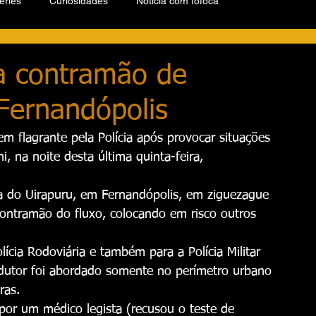
éries
Curiosidades
Notícia com fofoca
na contramão de
Fernandópolis
 flagrante pela Polícia após provocar situações 
, na noite desta última quinta-feira, 
a do Uirapuru, em Fernandópolis, em ziguezague 
ontramão do fluxo, colocando em risco outros 
lícia Rodoviária e também para a Polícia Militar 
dutor foi abordado somente no perímetro urbano 
ras.
or um médico legista (recusou o teste de 