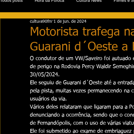
Todos posts
Hora da Fofoca
Cultura News
Filmes e S
cultura90fm
1 de jun. de 2024
Motorista trafega 
Guarani d´Oeste a 
O condutor de um VW/Saveiro foi autuado em
de perigo na Rodovia Percy Waldir Semeghini
30/05/2024.
Ele seguiu de Guarani d´Oeste até a entrad
pela pista, muitas vezes permanecendo na c
usuários da via.
Vários deles relataram que ligaram para a Po
denunciando a ocorrência, sendo que o con
de Fernandópolis, com o uso de várias viatu
Ele foi submetido ao exame de embriaguez p