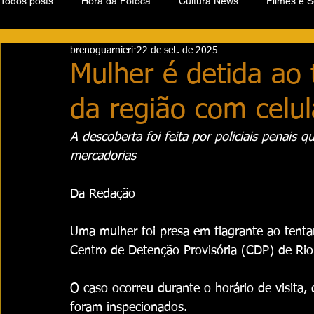
Todos posts
Hora da Fofoca
Cultura News
Filmes e S
brenoguarnieri
22 de set. de 2025
Mulher é detida ao
da região com celul
A descoberta foi feita por policiais penais
mercadorias
Da Redação
Uma mulher foi presa em flagrante ao tentar 
Centro de Detenção Provisória (CDP) de Rio
O caso ocorreu durante o horário de visita
foram inspecionados.