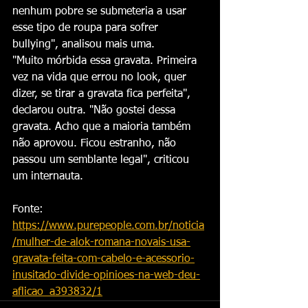
nenhum pobre se submeteria a usar 
esse tipo de roupa para sofrer 
bullying", analisou mais uma.
"Muito mórbida essa gravata. Primeira 
vez na vida que errou no look, quer 
dizer, se tirar a gravata fica perfeita", 
declarou outra. "Não gostei dessa 
gravata. Acho que a maioria também 
não aprovou. Ficou estranho, não 
passou um semblante legal", criticou 
um internauta.
Fonte: 
https://www.purepeople.com.br/noticia
/mulher-de-alok-romana-novais-usa-
gravata-feita-com-cabelo-e-acessorio-
inusitado-divide-opinioes-na-web-deu-
aflicao_a393832/1