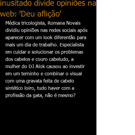
inusitado divide opiniões na
Curiosidades
web: 'Deu aflição'
Notícia com fofoca
Médica tricologista, Romana Novais 
dividiu opiniões nas redes sociais após 
aparecer com um look diferentão para 
mais um dia de trabalho. Especialista 
em cuidar e solucionar os problemas 
dos cabelos e couro cabeludo, a 
mulher do DJ Alok causou ao investir 
em um terninho e combinar o visual 
com uma gravata feita de cabelo 
sintético loiro, tudo haver com a 
profissão da gata, não é mesmo?