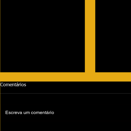
Comentários
Escreva um comentário
Volta às aulas movimenta São
Fernandópoli