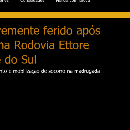
éries
Curiosidades
Notícia com fofoca
vemente ferido após
na Rodovia Ettore
 do Sul
nto e mobilização de socorro na madrugada