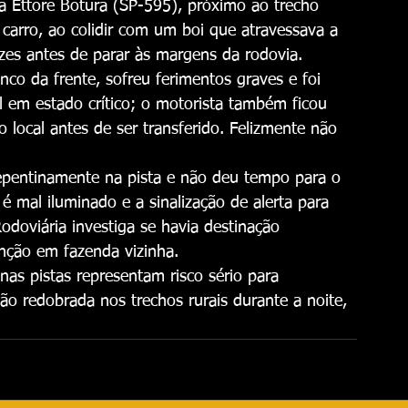
 Ettore Botura (SP-595), próximo ao trecho 
carro, ao colidir com um boi que atravessava a 
ezes antes de parar às margens da rodovia.
co da frente, sofreu ferimentos graves e foi 
 em estado crítico; o motorista também ficou 
o local antes de ser transferido. Felizmente não 
pentinamente na pista e não deu tempo para o 
 é mal iluminado e a sinalização de alerta para 
 Rodoviária investiga se havia destinação 
nção em fazenda vizinha.
as pistas representam risco sério para 
o redobrada nos trechos rurais durante a noite, 