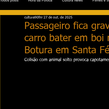
Todos posts
Hora da Fofoca
Cultura News
Filmes e S
cultura90fm
27 de out. de 2025
Passageiro fica gra
carro bater em boi 
Botura em Santa Fé
Colisão com animal solto provoca capotame