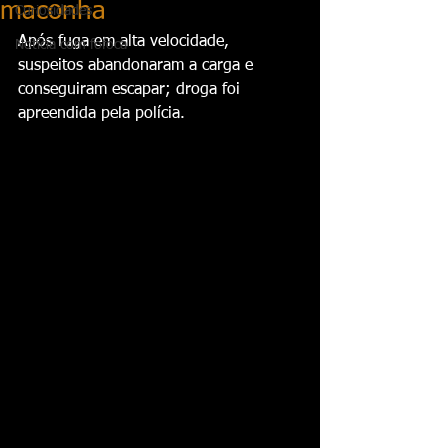
maconha
Curiosidades
Após fuga em alta velocidade, 
Notícia com fofoca
suspeitos abandonaram a carga e 
conseguiram escapar; droga foi 
apreendida pela polícia.