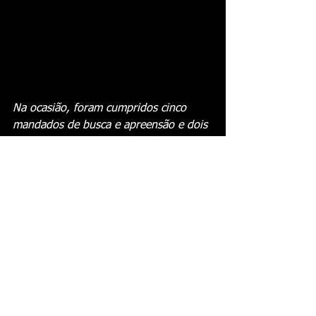
Na ocasião, foram cumpridos cinco 
mandados de busca e apreensão e dois 
mandados de prisão temporária. Foto: 
Polícia Federal 
Ver tudo
Posts recentes