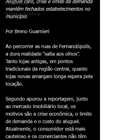
Aluguel caro, crise e limite de demanda 
Curiosidades
mantêm fechados estabelecimentos no 
Notícia com fofoca
município
Por Breno Guarnieri
Ao percorrer as ruas de Fernandópolis, 
a dura realidade “salta aos olhos”. 
Tanto lojas antigas, em pontos 
tradicionais da região central, quanto 
lojas novas amargam longa espera pela 
locação.
Segundo apurou a reportagem, junto 
ao mercado imobiliário local, os 
motivos são a crise econômica, o limite 
de demanda e o custo do aluguel. 
Atualmente, o consumidor está mais 
cauteloso e os comerciantes não têm 