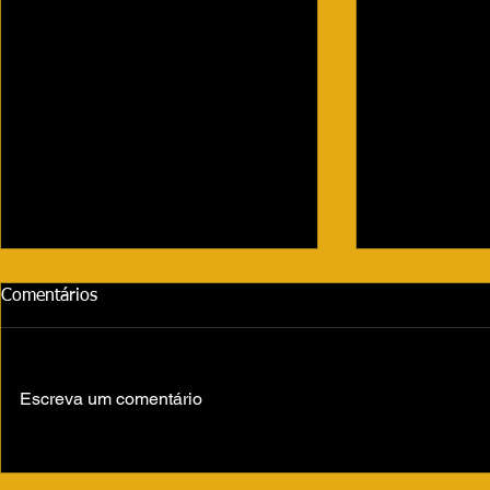
Comentários
Escreva um comentário
Volta às aulas movimenta São
Fernandópoli
Paulo e leva mais de 3
de 2,1 km n