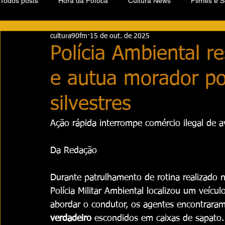
Todos posts
Hora da Fofoca
Cultura News
Filmes e S
cultura90fm
15 de out. de 2025
Polícia Ambiental r
e autua morador por
silvestres
Ação rápida interrompe comércio ilegal de a
Da Redação
Durante patrulhamento de rotina realizado 
Polícia Militar Ambiental localizou um veícu
abordar o condutor, os agentes encontraram
verdadeiro
 escondidos em caixas de sapato