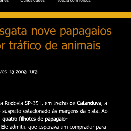
éries
Curiosidades
Notícia com fofoca
esgata nove papagaios
 tráfico de animais
ves na zona rural
na Rodovia SP-351, em trecho de 
Catanduva
, a 
lo suspeito estacionado às margens da pista. Ao 
 
quatro filhotes de papagaio-
. Ele admitiu que esperava um comprador para 