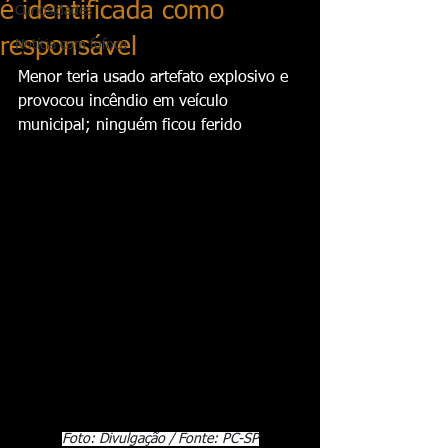
é identificada como
Curiosidades
responsável
Notícia com fofoca
Menor teria usado artefato explosivo e 
provocou incêndio em veículo 
municipal; ninguém ficou ferido
Foto: Divulgação / Fonte: PC-SP