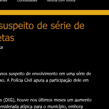
éries
Curiosidades
Notícia com fofoca
 suspeito de série de
etas
ça
anos suspeito de envolvimento em uma série de 
o. A Polícia Civil apura a participação dele em 
ais (DIG), houve nos últimos meses um aumento 
considerada atípica para o município, embora 