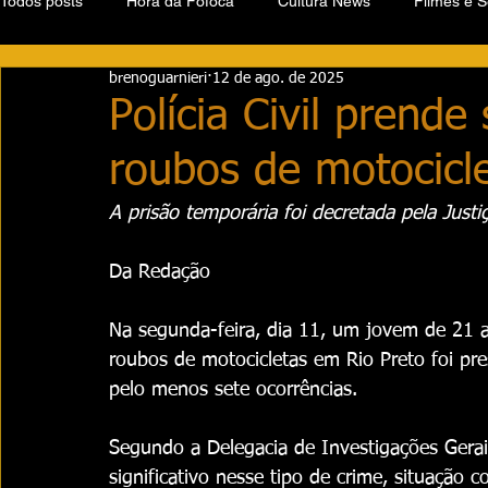
Todos posts
Hora da Fofoca
Cultura News
Filmes e S
brenoguarnieri
12 de ago. de 2025
Polícia Civil prende
roubos de motocicl
A prisão temporária foi decretada pela Justi
Da Redação
Na segunda-feira, dia 11, um jovem de 21 
roubos de motocicletas em Rio Preto foi pres
pelo menos sete ocorrências.
Segundo a Delegacia de Investigações Ger
significativo nesse tipo de crime, situação 