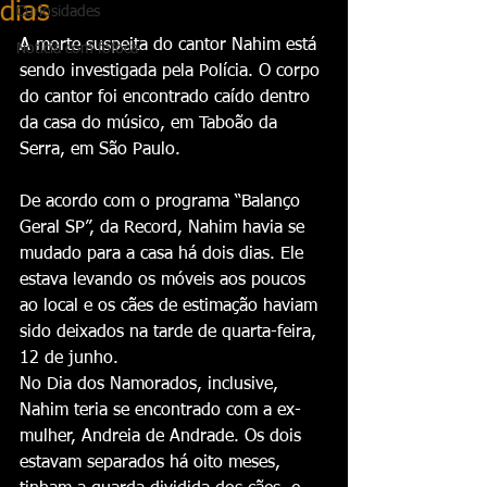
dias
Curiosidades
A morte suspeita do cantor Nahim está 
Notícia com fofoca
sendo investigada pela Polícia. O corpo 
do cantor foi encontrado caído dentro 
da casa do músico, em Taboão da 
Serra, em São Paulo.
De acordo com o programa “Balanço 
Geral SP”, da Record, Nahim havia se 
mudado para a casa há dois dias. Ele 
estava levando os móveis aos poucos 
ao local e os cães de estimação haviam 
sido deixados na tarde de quarta-feira, 
12 de junho.
No Dia dos Namorados, inclusive, 
Nahim teria se encontrado com a ex-
mulher, Andreia de Andrade. Os dois 
estavam separados há oito meses, 