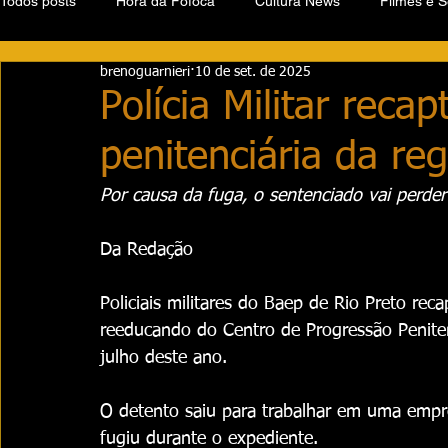
Todos posts
Hora da Fofoca
Cultura News
Filmes e S
brenoguarnieri
10 de set. de 2025
Polícia Militar reca
penitenciária da reg
Por causa da fuga, o sentenciado vai perder
Da Redação
Policiais militares do Baep de Rio Preto rec
reeducando do Centro de Progressão Peniten
julho deste ano.
O detento saiu para trabalhar em uma empre
fugiu durante o expediente. 