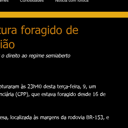
éries
Curiosidades
Notícia com fofoca
ptura foragido de
ião
 o direito ao regime semiaberto
apturaram às 23h40 desta terça-feira, 9, um 
ciária (CPP), que estava foragido desde 16 de 
sa, localizada às margens da rodovia BR-153, e 